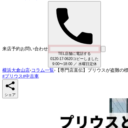
来店予約
お問い合わせ
TEL
店舗に電話する
0
1
2
0
-
1
7
-
0
6
2
0
コピーしました
9:00〜18:00
／
水曜日
定休
横浜大倉山店
›
コラム一覧
›
【専門店直伝】プリウスが盗難の標
#
プリウス
#
中古車
シェア