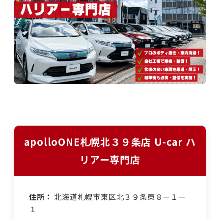
apolloONE札幌北３９条店 U-car ハ
リアー専門店
住所：
北海道札幌市東区北３９条東８－１－
１