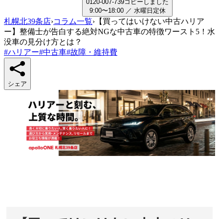
0
1
2
0
-
0
0
7
-
7
3
9
コピーしました
9:00〜18:00
／
水曜日
定休
札幌北39条店
›
コラム一覧
›
【買ってはいけない中古ハリア
ー】整備士が告白する絶対NGな中古車の特徴ワースト5！水
没車の見分け方とは？
#
ハリアー
#
中古車
#
故障・維持費
シェア