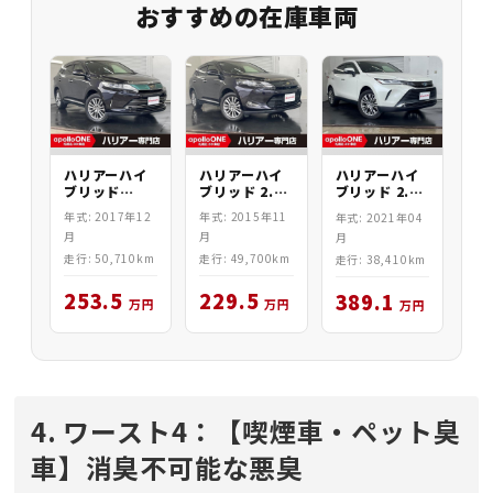
おすすめの在庫車両
ハリアーハイ
ハリアーハイ
ハリアーハイ
ブリッド 2.5
ブリッド
ブリッド 2.5
PREMIUM
2.5HV
Z Leather
年式: 2015年11
年式: 2017年12
年式: 2021年04
ADV 4WD
PREMIUM
4WD
月
月
月
4WD
走行: 49,700km
走行: 50,710km
走行: 38,410km
229.5
253.5
389.1
万円
万円
万円
4. ワースト4：【喫煙車・ペット臭
車】消臭不可能な悪臭