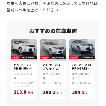
理由を店員に尋ね、明確な答えが返ってこなければ
警戒レベルを上げてください。
おすすめの在庫車両
ハリアー 2.0
ハリアー 2.0t
ハリアーハイ
PREMIUM
PROGRESS
ブリッド 2.5
ADV 4WD
4WD
ELEGANCE
年式: 2015年11
年式: 2017年07
年式: 2016年09
4WD
月
月
月
走行: 68,200km
走行: 80,901km
走行: 69,700km
213.8
204.8
208.3
万円
万円
万円