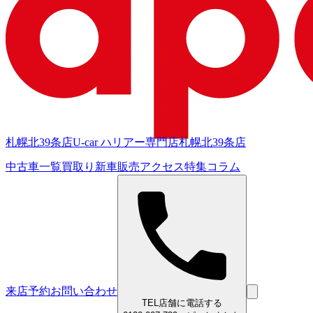
札幌北39条店
U-car ハリアー専門店
札幌北39条店
中古車一覧
買取り
新車販売
アクセス
特集
コラム
来店予約
お問い合わせ
TEL
店舗に電話する