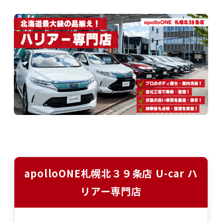
apolloONE札幌北３９条店 U-car ハ
リアー専門店