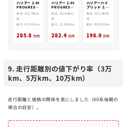
ハリアー 2.0t
ハリアー 2.0t
ハリアーハイ
PROGRESS
PROGRESS
ブリッド 2.0
4WD
4WD
PREMIUM
年式: 2017年08
年式: 2018年02
年式: 2015年08
4WD
月
月
月
走行: 45,950km
走行: 21,800km
走行: 86,900km
285.8
282.4
198.0
万円
万円
万円
9. 走行距離別の値下がり率（3万
km、5万km、10万km）
走行距離と価格の関係を表にしました（60系後期の
場合の目安）。