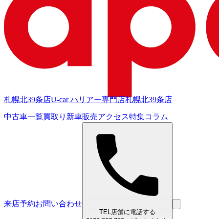
札幌北39条店
U-car ハリアー専門店
札幌北39条店
中古車一覧
買取り
新車販売
アクセス
特集
コラム
来店予約
お問い合わせ
TEL
店舗に電話する