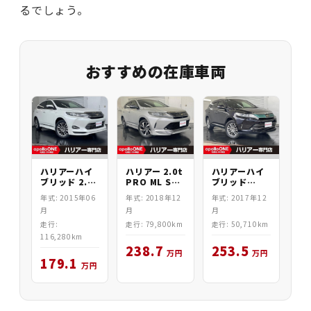
るでしょう。
おすすめの在庫車両
ハリアー 2.0t
ハリアーハイ
ハリアーハイ
PRO ML SB
ブリッド
ブリッド 2.5
4WD
2.5HV
PREMIUM
年式: 2018年12
年式: 2017年12
年式: 2015年06
PREMIUM
4WD
月
月
月
4WD
走行: 79,800km
走行: 50,710km
走行:
116,280km
238.7
253.5
万円
万円
179.1
万円