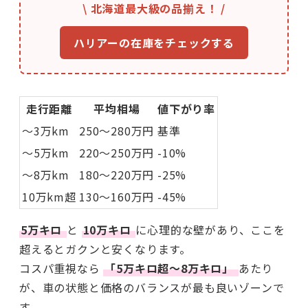
\ 北海道最大級の品揃え！ /
ハリアーの在庫をチェックする
走行距離
平均相場
値下がり率
〜3万km
250〜280万円
基準
〜5万km
220〜250万円
-10%
〜8万km
180〜220万円
-25%
10万km超
130〜160万円
-45%
5万キロ
と
10万キロ
に心理的な壁があり、ここを
超えるとガクンと安くなります。
コスパ重視なら
「5万キロ超〜8万キロ」
あたり
が、車の状態と価格のバランスが最も良いゾーンで
す。