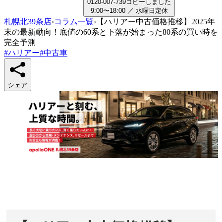
0
1
2
0
-
0
0
7
-
7
3
9
コピーしました
9:00〜18:00
／
水曜日
定休
札幌北39条店
›
コラム一覧
›
【ハリアー中古価格推移】2025年
末の最新動向！底値の60系と下落が始まった80系の買い時を
完全予測
#
ハリアー
#
中古車
シェア