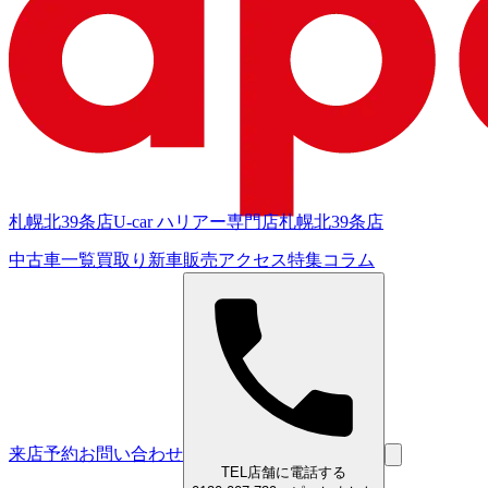
札幌北39条店
U-car ハリアー専門店
札幌北39条店
中古車一覧
買取り
新車販売
アクセス
特集
コラム
来店予約
お問い合わせ
TEL
店舗に電話する