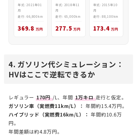
4WD
Z Leather
2.5HV
年式: 2015年10
年式: 2021年01
年式: 2018年11
4WD
PROGRESS
月
月
月
4WD
走行: 88,100km
走行: 66,800km
走行: 65,000km
173.4
369.8
277.5
万円
万円
万円
4. ガソリン代シミュレーション：
HVはここで逆転できるか
レギュラー
170円
/L、年間
1万キロ
走行と仮定。
ガソリン車（実燃費11km/L）：
年間約15.4万円。
ハイブリッド（実燃費16km/L）：
年間約10.6万
円。
年間差額は約4.8万円。