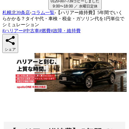
0
1
2
0
-
0
0
7
-
7
3
9
コピーしました
9:00〜18:00
／
水曜日
定休
札幌北39条店
›
コラム一覧
›
【ハリアー維持費】5年間でいく
らかかる？タイヤ代・車検・税金・ガソリン代を1円単位で
シミュレーション
#
ハリアー
#
中古車
#
燃費
#
故障・維持費
シェア