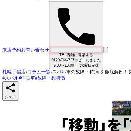
来店予約
お問い合わせ
TEL
店舗に電話する
0
1
2
0
-
7
6
6
-
7
2
7
コピーしました
9:00〜18:00
／
水曜日
定休
札幌手稲店
›
コラム一覧
›
スバル車の故障・持病 を徹底解剖！
#
スバル
#
中古車
#
故障・維持費
シェア