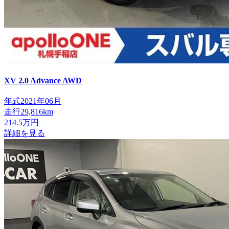
XV
2.0 Advance AWD
年式
2021年06月
走行
29,816km
214.5
万円
詳細を見る