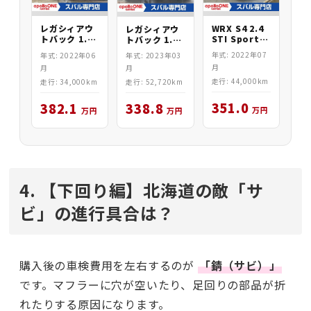
WRX S4 2.4
レガシィアウ
レガシィアウ
STI Sport
トバック 1.8
トバック 1.8
EX
Limited EX
X-BREAK EX
年式: 2022年07
年式: 2022年06
年式: 2023年03
月
月
月
走行: 44,000km
走行: 34,000km
走行: 52,720km
351.0
382.1
338.8
万円
万円
万円
4. 【下回り編】北海道の敵「サ
ビ」の進行具合は？
購入後の車検費用を左右するのが
「錆（サビ）」
です。マフラーに穴が空いたり、足回りの部品が折
れたりする原因になります。