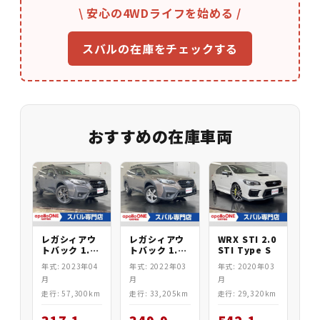
\ 安心の4WDライフを始める /
スバルの在庫をチェックする
おすすめの在庫車両
レガシィアウ
WRX STI 2.0
レガシィアウ
トバック 1.8
STI Type S
トバック 1.8
X-BREAK EX
X-BREAK EX
年式: 2022年03
年式: 2020年03
年式: 2023年04
月
月
月
走行: 33,205km
走行: 29,320km
走行: 57,300km