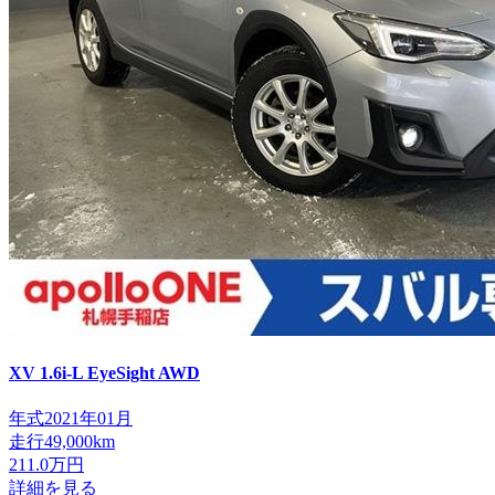
XV
1.6i-L EyeSight AWD
年式
2021年01月
走行
49,000km
211.0
万円
詳細を見る