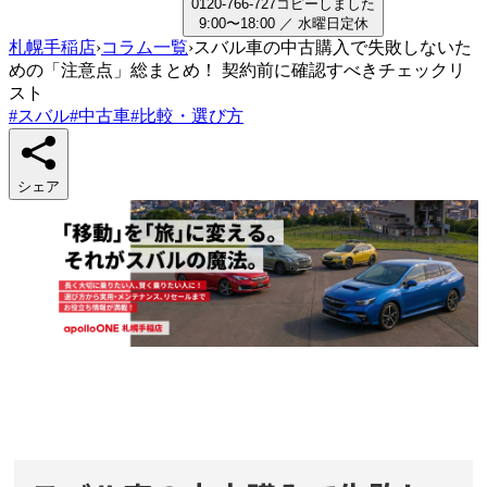
0
1
2
0
-
7
6
6
-
7
2
7
コピーしました
9:00〜18:00
／
水曜日
定休
札幌手稲店
›
コラム一覧
›
スバル車の中古購入で失敗しないた
めの「注意点」総まとめ！ 契約前に確認すべきチェックリ
スト
#
スバル
#
中古車
#
比較・選び方
シェア