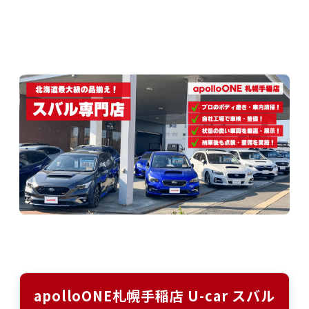
apolloONE札幌手稲店 U-car スバル