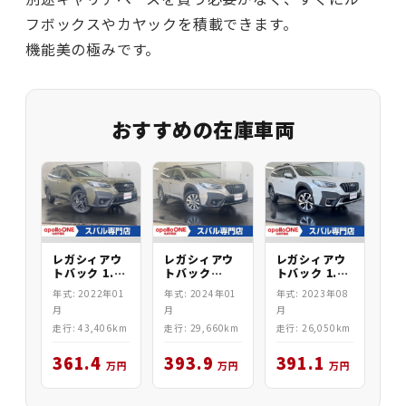
フボックスやカヤックを積載できます。
機能美の極みです。
おすすめの在庫車両
レガシィアウ
レガシィアウ
レガシィアウ
トバック 1.8
トバック
トバック 1.8
X-BREAK EX
1.8Active x
Limited EX
年式: 2022年01
年式: 2024年01
年式: 2023年08
BlackAWD
月
月
月
走行: 43,406km
走行: 29,660km
走行: 26,050km
361.4
393.9
391.1
万円
万円
万円