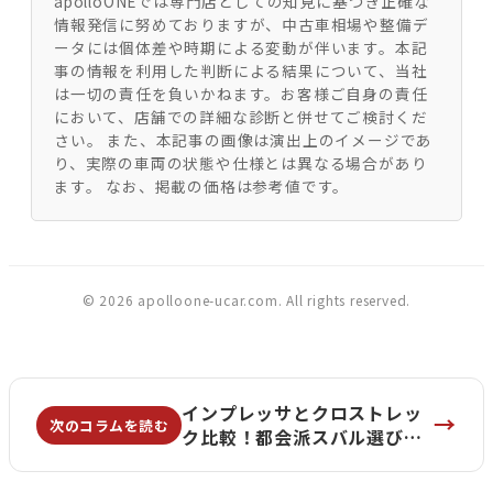
apolloONEでは専門店としての知見に基づき正確な
情報発信に努めておりますが、中古車相場や整備デ
ータには個体差や時期による変動が伴います。本記
事の情報を利用した判断による結果について、当社
は一切の責任を負いかねます。お客様ご自身の責任
において、店舗での詳細な診断と併せてご検討くだ
さい。 また、本記事の画像は演出上のイメージであ
り、実際の車両の状態や仕様とは異なる場合があり
ます。 なお、掲載の価格は参考値です。
© 2026 apolloone-ucar.com. All rights reserved.
インプレッサとクロストレッ
→
次のコラムを読む
ク比較！都会派スバル選びの
決定版 | apolloONE札幌手稲
U-car スバル専門店