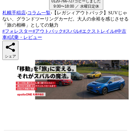
0
1
2
0
-
7
6
6
-
7
2
7
コピーしました
9:00〜18:00
／
水曜日
定休
札幌手稲店
›
コラム一覧
›
【レガシィアウトバック】SUVじゃ
ない、グランドツーリングカーだ。大人の余裕を感じさせる
「旅の相棒」としての魅力
#
フォレスター
#
アウトバック
#
スバル
#
エクストレイル
#
中古
車
#
試乗・レビュー
シェア