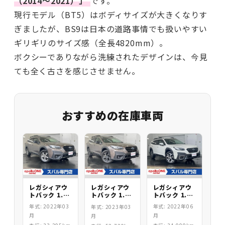
（2014〜2021）」
です。
現行モデル（BT5）はボディサイズが大きくなりす
ぎましたが、BS9は日本の道路事情でも扱いやすい
ギリギリのサイズ感（全長4820mm）。
ボクシーでありながら洗練されたデザインは、今見
ても全く古さを感じさせません。
おすすめの在庫車両
レガシィアウ
レガシィアウ
レガシィアウ
トバック 1.8
トバック 1.8
トバック 1.8
X-BREAK EX
Limited EX
X-BREAK EX
年式: 2022年03
年式: 2022年06
年式: 2023年03
月
月
月