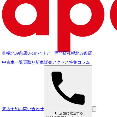
札幌北39条店
U-car ハリアー専門店
札幌北39条店
中古車一覧
買取り
新車販売
アクセス
特集
コラム
来店予約
お問い合わせ
TEL
店舗に電話する