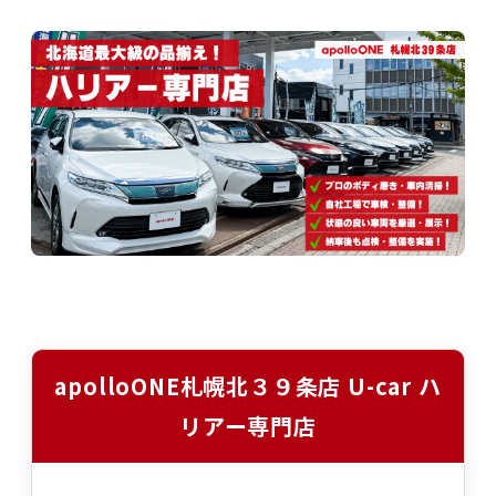
apolloONE札幌北３９条店 U-car ハ
リアー専門店