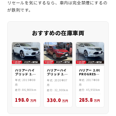
リセールを気にするなら、車内は完全禁煙にするの
が鉄則です。
おすすめの在庫車両
ハリアーハイ
ハリアー 2.0t
ハリアーハイ
ブリッド 2.0
PROGRESS
ブリッド 2.5
PREMIUM
4WD
Z Leather
年式: 2015年08
年式: 2017年08
年式: 2020年07
4WD
4WD
月
月
月
走行: 86,900km
走行: 45,950km
走行: 32,300km
198.0
285.8
330.0
万円
万円
万円