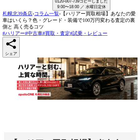
0
1
2
0
-
0
0
7
-
7
3
9
コピーしました
9:00〜18:00
／
水曜日
定休
札幌北39条店
›
コラム一覧
›
【ハリアー買取相場】あなたの愛
車はいくら？色・グレード・装備で100万円変わる査定の裏
側と 高く売るコツ
#
ハリアー
#
中古車
#
買取・査定
#
試乗・レビュー
シェア