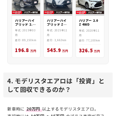
ハリアーハイ
ハリアーハイ
ハリアー 2.0
ブリッド Zレ
ブリッド 2.5
Z 4WD
ザーパッケー
PREMIUM
年式: 2025年11
年式: 2015年03
年式: 2020年11
ジナ
ADV 4WD
月
月
月
走行: 3,663km
走行: 89,150km
走行: 77,100km
545.9
196.8
326.5
万円
万円
万円
4. モデリスタエアロは「投資」と
して回収できるのか？
新車時に
20万円
以上するモデリスタエアロ。
売却時には
10万円
〜15万円
のプラス査定が見込