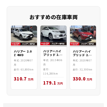
おすすめの在庫車両
ハリアーハイ
ハリアー 2.0
ハリアーハイ
ブリッド 2.5
Z 4WD
ブリッド 2.5
PREMIUM
Z Leather
年式: 2015年06
年式: 2020年07
年式: 2020年07
4WD
4WD
月
月
月
走行:
走行: 63,800km
走行: 32,300km
116,280km
310.7
330.0
万円
万円
179.1
万円