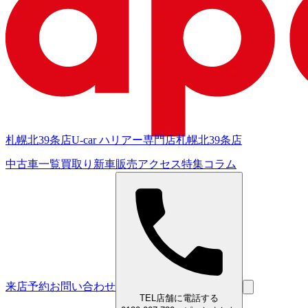
札幌北39条店
U-car ハリアー専門店
札幌北39条店
中古車一覧
買取り
新車販売
アクセス
特集
コラム
来店予約
お問い合わせ
TEL
店舗に電話する