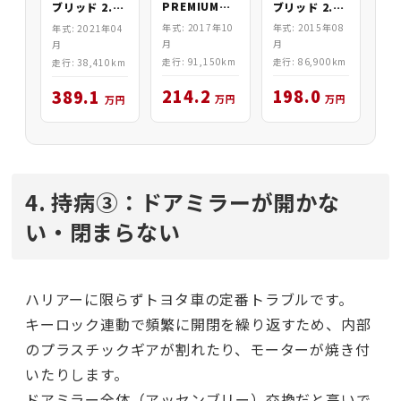
PREMIUM
ブリッド 2.0
ブリッド 2.5
4WD
PREMIUM
Z Leather
年式: 2017年10
年式: 2015年08
年式: 2021年04
4WD
4WD
月
月
月
走行: 91,150km
走行: 86,900km
走行: 38,410km
214.2
198.0
389.1
万円
万円
万円
4. 持病③：ドアミラーが開かな
い・閉まらない
ハリアーに限らずトヨタ車の定番トラブルです。
キーロック連動で頻繁に開閉を繰り返すため、内部
のプラスチックギアが割れたり、モーターが焼き付
いたりします。
ドアミラー全体（アッセンブリー）交換だと高いで