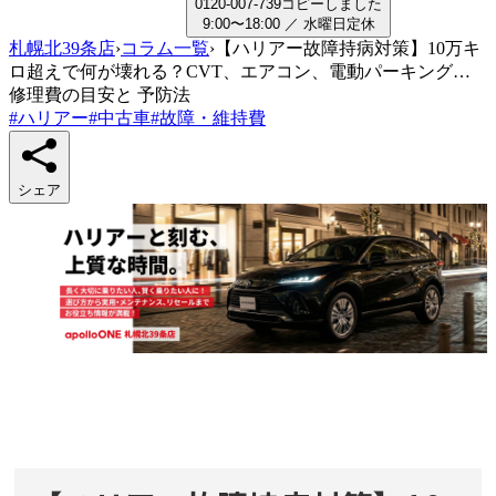
0
1
2
0
-
0
0
7
-
7
3
9
コピーしました
9:00〜18:00
／
水曜日
定休
札幌北39条店
›
コラム一覧
›
【ハリアー故障持病対策】10万キ
ロ超えで何が壊れる？CVT、エアコン、電動パーキング…
修理費の目安と 予防法
#
ハリアー
#
中古車
#
故障・維持費
シェア