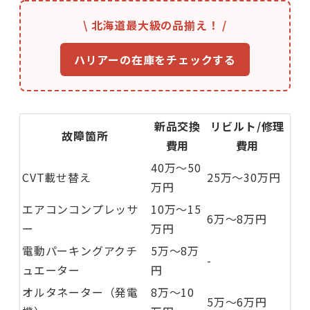
\ 北海道最大級の品揃え！ /
ハリアーの在庫をチェックする
新品交換
リビルト/修理
故障箇所
費用
費用
40万〜50
CVT載せ替え
25万〜30万円
万円
エアコンコンプレッサ
10万〜15
6万〜8万円
ー
万円
電動パーキングアクチ
5万〜8万
-
ュエーター
円
オルタネーター（発電
8万〜10
5万〜6万円