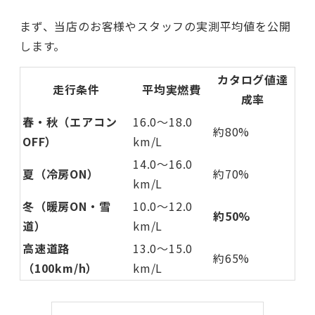
まず、当店のお客様やスタッフの実測平均値を公開
します。
カタログ値達
走行条件
平均実燃費
成率
春・秋（エアコン
16.0〜18.0
約80%
OFF）
km/L
14.0〜16.0
夏（冷房ON）
約70%
km/L
冬（暖房ON・雪
10.0〜12.0
約50%
道）
km/L
高速道路
13.0〜15.0
約65%
（100km/h）
km/L