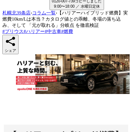
0
1
2
0
-
0
0
7
-
7
3
9
コピーしました
9:00〜18:00
／
水曜日
定休
札幌北39条店
›
コラム一覧
›
【ハリアーハイブリッド燃費】実
燃費10km/Lは本当？カタログ値との乖離、冬場の落ち込
み、そして 「元が取れる」分岐点 を徹底検証
#
プリウス
#
ハリアー
#
中古車
#
燃費
シェア