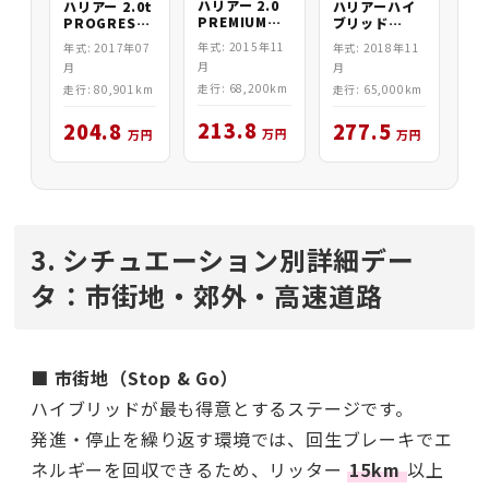
ハリアー 2.0
ハリアー 2.0t
ハリアーハイ
PREMIUM
PROGRESS
ブリッド
ADV 4WD
4WD
2.5HV
年式: 2015年11
年式: 2017年07
年式: 2018年11
PROGRESS
月
月
月
4WD
走行: 68,200km
走行: 80,901km
走行: 65,000km
213.8
204.8
277.5
万円
万円
万円
3. シチュエーション別詳細デー
タ：市街地・郊外・高速道路
■ 市街地（Stop & Go）
ハイブリッドが最も得意とするステージです。
発進・停止を繰り返す環境では、回生ブレーキでエ
ネルギーを回収できるため、リッター
15km
以上