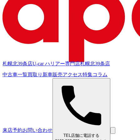
札幌北39条店
U-car ハリアー専門店
札幌北39条店
中古車一覧
買取り
新車販売
アクセス
特集
コラム
来店予約
お問い合わせ
TEL
店舗に電話する