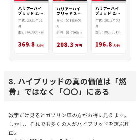
ハリアーハイ
ハリアーハイ
ハリアーハイ
ブリッド 2.5
ブリッド 2.5
ブリッド 2.5
PREMIUM
Z Leather
ELEGANCE
年式: 2015年03
年式: 2021年01
年式: 2016年09
ADV 4WD
4WD
4WD
月
月
月
走行: 89,150km
走行: 66,800km
走行: 69,700km
196.8
369.8
208.3
万円
万円
万円
8. ハイブリッドの真の価値は「燃
費」ではなく「〇〇」にある
数字だけ見るとガソリン車の方がお得に見えます。
しかし、それでも多くの人がハイブリッドを選ぶ理
由。