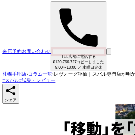
来店予約
お問い合わせ
TEL
店舗に電話する
0
1
2
0
-
7
6
6
-
7
2
7
コピーしました
9:00〜18:00
／
水曜日
定休
札幌手稲店
›
コラム一覧
›
レヴォーグ評価｜スバル専門店が明
#
スバル
#
試乗・レビュー
シェア