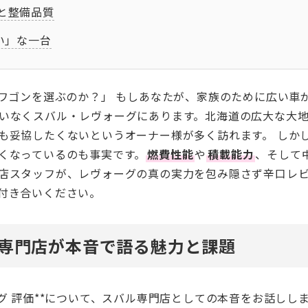
由と整備品質
い」な一台
ンワゴンを選ぶのか？」 もしあなたが、家族のために広い車
なくスバル・レヴォーグにあります。北海道の広大な大地を走
も妥協したくないというオーナー様が多く訪れます。 しか
くなっているのも事実です。
燃費性能
や
積載能力
、そして
店スタッフが、レヴォーグの真の実力を包み隠さず辛口レ
付き合いください。
ル専門店が本音で語る魅力と課題
グ 評価**について、スバル専門店としての本音をお話しし