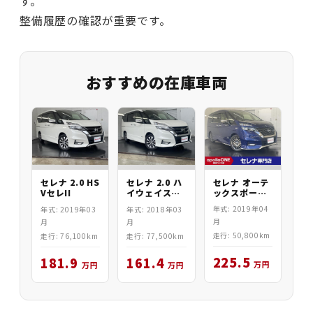
す。
整備履歴の確認が重要です。
おすすめの在庫車両
セレナ オーテ
セレナ 2.0 HS
セレナ 2.0 ハ
ックスポーツ
VセレII
イウェイスタ
ス
ー
年式: 2019年04
年式: 2019年03
年式: 2018年03
月
月
月
走行: 50,800km
走行: 76,100km
走行: 77,500km
225.5
181.9
161.4
万円
万円
万円