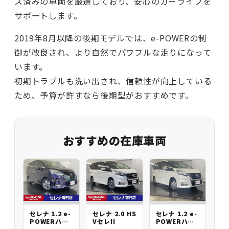
ス済みの車両を厳選しており、安心のカーライフを
サポートします。
2019年8月以降の後期モデルでは、e-POWERの制
御が改良され、より自然でパワフルな走りになって
います。
初期トラブルも洗い出され、信頼性が向上している
ため、予算が許すなら後期型がおすすめです。
おすすめの在庫車両
セレナ 1.2 e-
セレナ 2.0 HS
セレナ 1.2 e-
POWERハイ
VセレII
POWERハイ
ウェイスタV
ウェイスター