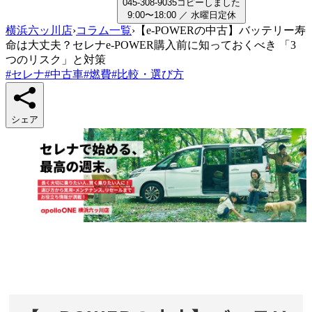
0
4
5
-
3
0
8
-
9
0
3
5
コピーしました
9:00〜18:00
／
水曜日
定休
横浜六ッ川店
›
コラム一覧
›
【e-POWERの中古】バッテリー寿
命は大丈夫？セレナe-POWER購入前に知っておくべき 「3
つのリスク」と対策
#
セレナ
#
中古車
#
燃費
#
比較・選び方
シェア