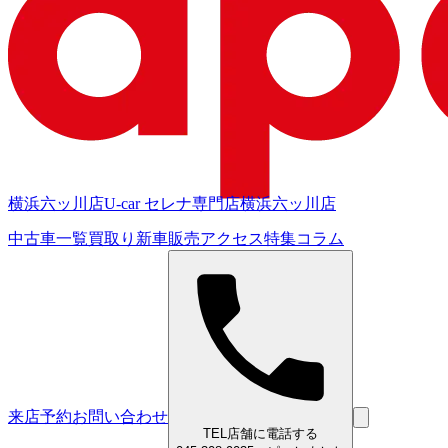
横浜六ッ川店
U-car セレナ専門店
横浜六ッ川店
中古車一覧
買取り
新車販売
アクセス
特集
コラム
来店予約
お問い合わせ
TEL
店舗に電話する