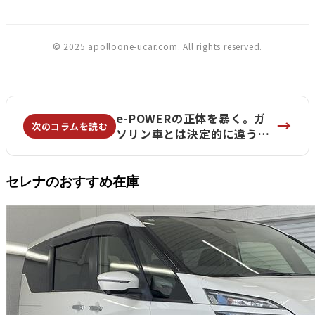
© 2025 apolloone-ucar.com. All rights reserved.
e-POWERの正体を暴く。ガ
→
次のコラムを読む
ソリン車とは決定的に違う
『走行性能の真実』とは？オ
ーナーの本音レビュー集 |
apolloONE横浜六ッ川店
セレナのおすすめ在庫