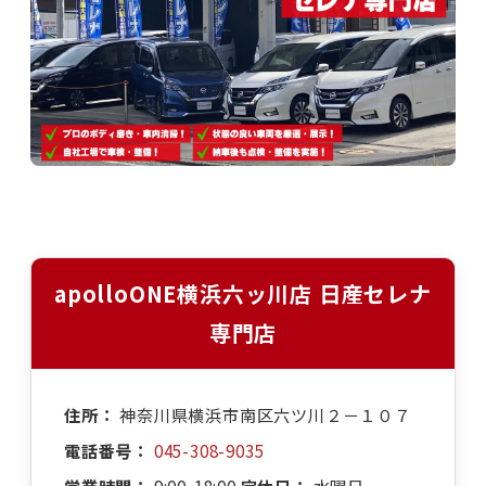
apolloONE横浜六ッ川店 日産セレナ
専門店
住所：
神奈川県横浜市南区六ツ川２－１０７
電話番号：
045-308-9035