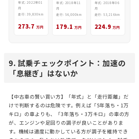
年式: 2022年01
年式: 2018年11
年式: 2018年06
V
月
月
月
走行: 39,830km
走行: 56,000km
走行: 53,216km
273.7
179.1
224.9
万円
万円
万円
9. 試乗チェックポイント：加速の
「息継ぎ」はないか
【中古車の賢い買い方】「年式」と「走行距離」だ
けで判断するのは危険です。例えば「5年落ち・1万
キロ」の車よりも、「3年落ち・3万キロ」の車の方
が、エンジンや足回りの調子が良いことがありま
す。機械は適度に動かしている方が調子を維持でき