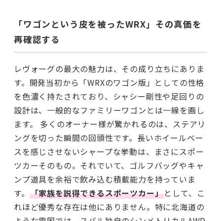
「ワゴンという皮を被ったWRX」その真価を
再確認する
レヴォーグの最大の魅力は、その成り立ちにありま
す。開発当初から「WRXのワゴン版」としての性格
を色濃く持たされており、シャシー剛性や足回りの
設計は、一般的なファミリーワゴンとは一線を画し
ます。 多くのオーナー様が驚かれるのは、ステアリ
ングを切った瞬間の回頭性です。長いホイールベー
スを感じさせないシャープな挙動は、まさにスポー
ツカーそのもの。それでいて、ゴルフバッグやキャ
ンプ道具を余裕で飲み込む積載能力を持っていま
す。
「家族を説得できるスポーツカー」
として、こ
れほど優秀な存在は他にありません。特に北海道の
ような雪国では、スバル独自のシンメトリカルAWD