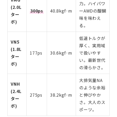
力。ハイパワ
(2.0L
300ps
40.8kgf·m
ーAWDの醍醐
ター
味を味わえ
ボ)
る。
低速トルクが
VN5
厚く、実用域
(1.8L
177ps
30.6kgf·m
で扱いやす
ター
い。最新世代
ボ)
の滑らかさ。
大排気量NA
VNH
のような余裕
(2.4L
275ps
38.2kgf·m
と伸びやか
ター
さ。大人のス
ボ)
ポーツ。