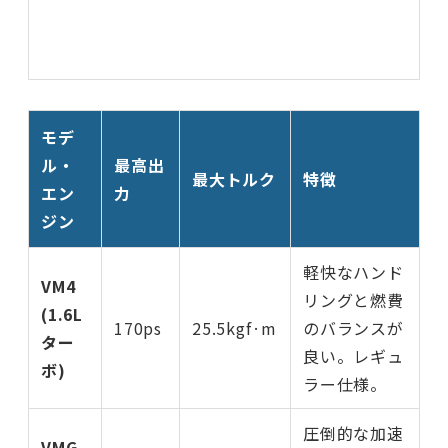
モデ
ル・
最高出
最大トルク
特徴
エン
力
ジン
軽快なハンド
VM4
リングと燃費
(1.6L
170ps
25.5kgf·m
のバランスが
ター
良い。レギュ
ボ)
ラー仕様。
圧倒的な加速
VMG