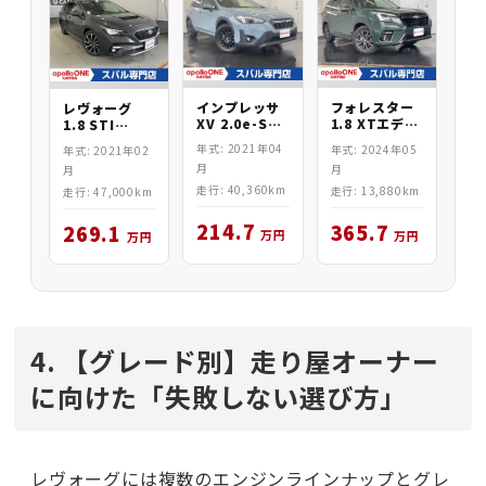
インプレッサ
フォレスター
レヴォーグ
XV 2.0e-S
1.8 XTエディ
1.8 STI
EyeSight
ション
Sport EX
年式: 2021年04
年式: 2024年05
年式: 2021年02
AWD
月
月
月
走行: 40,360km
走行: 13,880km
走行: 47,000km
214.7
365.7
269.1
万円
万円
万円
4. 【グレード別】走り屋オーナー
に向けた「失敗しない選び方」
レヴォーグには複数のエンジンラインナップとグレ