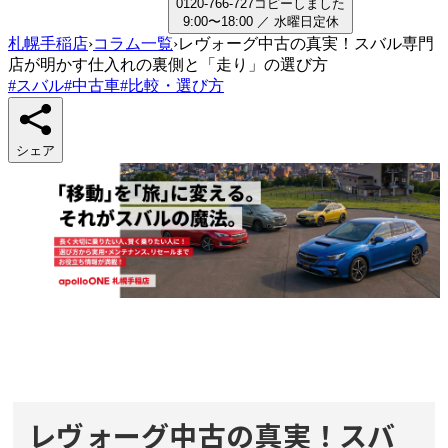
0
1
2
0
-
7
6
6
-
7
2
7
コピーしました
9:00〜18:00
／
水曜日
定休
札幌手稲店
›
コラム一覧
›
レヴォーグ中古の真実！スバル専門
店が明かす仕入れの裏側と「走り」の選び方
#
スバル
#
中古車
#
比較・選び方
シェア
レヴォーグ中古の真実！スバ