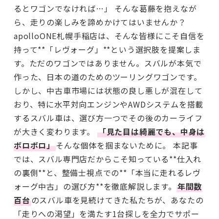
るとワゴンでなければ…」 そんな葛藤を抱えなが
ら、走りの楽しみを諦めかけてはいませんか？
apolloONE札幌手稲店は、そんな皆様にこそ自信を
持って**「レヴォーグ」**という選択肢を提案しま
す。ただのワゴンではありません。スバルが本気で
作った、日本の道のためのツーリングワゴンです。
しかし、中古車市場には状態の良し悪しが混在して
おり、特に水平対向エンジンやAWDシステムを搭載
するスバル車は、選び方一つでその後のカーライフ
が大きく変わります。
「見た目は綺麗でも、中身は
ボロボロ」
そんな個体を掴まないために。 本記事
では、スバル専門店だからこそ知っている**仕入れ
の裏側**と、整備士視点での**「本当に走れるレヴ
ォーグ中古」の選び方**を徹底解説します。
年間数
百台
のスバル車を見続けてきた私たちが、あなたの
「走りへの渇望」を満たす1台探しを全力でサポー