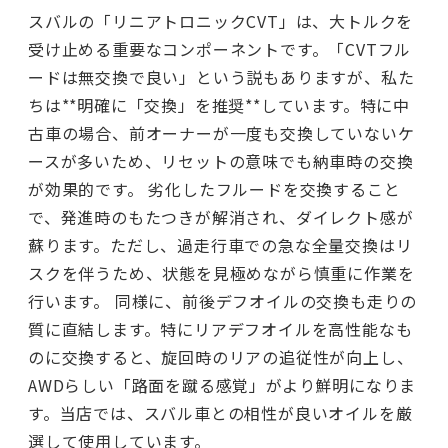
スバルの「リニアトロニックCVT」は、大トルクを
受け止める重要なコンポーネントです。「CVTフル
ードは無交換で良い」という説もありますが、私た
ちは**明確に「交換」を推奨**しています。特に中
古車の場合、前オーナーが一度も交換していないケ
ースが多いため、リセットの意味でも納車時の交換
が効果的です。 劣化したフルードを交換すること
で、発進時のもたつきが解消され、ダイレクト感が
蘇ります。ただし、過走行車での急な全量交換はリ
スクを伴うため、状態を見極めながら慎重に作業を
行います。 同様に、前後デフオイルの交換も走りの
質に直結します。特にリアデフオイルを高性能なも
のに交換すると、旋回時のリアの追従性が向上し、
AWDらしい「路面を蹴る感覚」がより鮮明になりま
す。当店では、スバル車との相性が良いオイルを厳
選して使用しています。