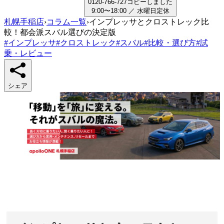
0
1
2
0
-
7
6
6
-
7
2
7
コピーしました
9:00〜18:00
／
水曜日
定休
札幌手稲店
›
コラム一覧
›
インプレッサとクロストレック比
較！都会派スバル選びの決定版
#
インプレッサ
#
クロストレック
#
スバル
#
比較・選び方
#
試
乗・レビュー
シェア