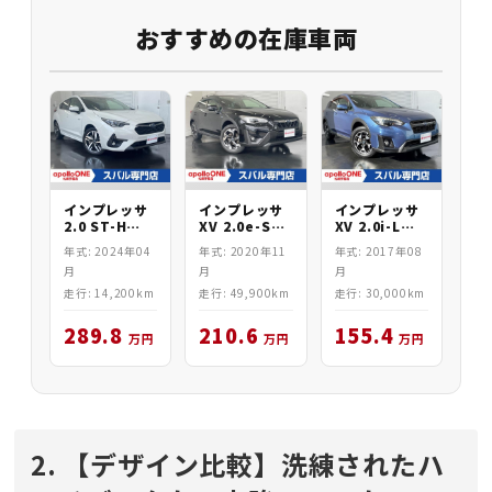
おすすめの在庫車両
インプレッサ
インプレッサ
インプレッサ
2.0 ST-H
XV 2.0e-S
XV 2.0i-L
AWD
EyeSight
EyeSight
年式: 2024年04
年式: 2020年11
年式: 2017年08
AWD
AWD
月
月
月
走行: 14,200km
走行: 49,900km
走行: 30,000km
289.8
210.6
155.4
万円
万円
万円
2. 【デザイン比較】洗練されたハ