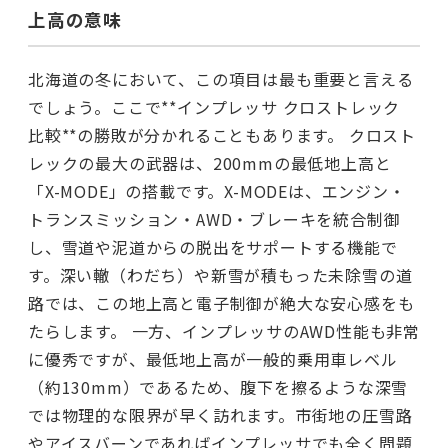
上高の意味
北海道の冬において、この項目は最も重要と言える
でしょう。ここで**インプレッサ クロストレック
比較**の勝敗が分かれることもあります。 クロスト
レックの最大の武器は、200mmの最低地上高と
「X-MODE」の搭載です。X-MODEは、エンジン・
トランスミッション・AWD・ブレーキを統合制御
し、雪道や泥道からの脱出をサポートする機能で
す。深い轍（わだち）や新雪が積もった未除雪の道
路では、この地上高と電子制御が絶大な安心感をも
たらします。 一方、インプレッサのAWD性能も非常
に優秀ですが、最低地上高が一般的乗用車レベル
（約130mm）であるため、腹下を擦るような深雪
では物理的な限界が早く訪れます。市街地の圧雪路
やアイスバーンであればインプレッサでも全く問題