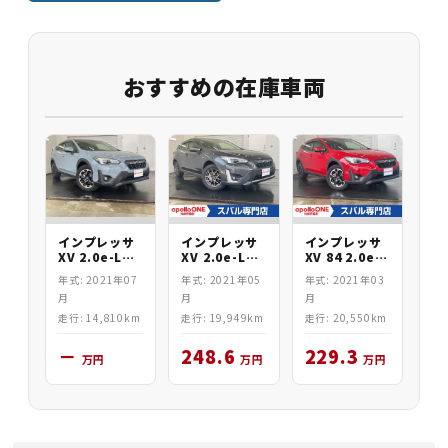
おすすめの在庫車両
インプレッサ
インプレッサ
インプレッサ
XV 2.0e-L
XV 2.0e-L
XV 84 2.0e-L
EyeSight
EyeSight
EyeSight
年式: 2021年07
年式: 2021年05
年式: 2021年03
AWD
AWD
AWD
月
月
月
走行: 14,810km
走行: 19,949km
走行: 20,550km
－
248.6
229.3
万円
万円
万円