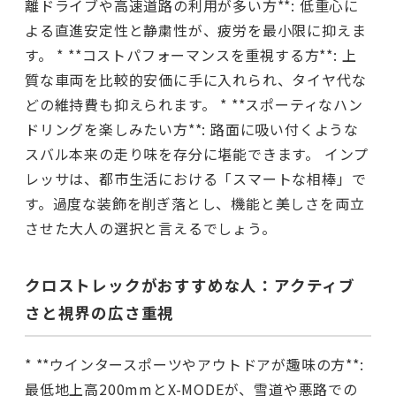
離ドライブや高速道路の利用が多い方**: 低重心に
よる直進安定性と静粛性が、疲労を最小限に抑えま
す。 * **コストパフォーマンスを重視する方**: 上
質な車両を比較的安価に手に入れられ、タイヤ代な
どの維持費も抑えられます。 * **スポーティなハン
ドリングを楽しみたい方**: 路面に吸い付くような
スバル本来の走り味を存分に堪能できます。 インプ
レッサは、都市生活における「スマートな相棒」で
す。過度な装飾を削ぎ落とし、機能と美しさを両立
させた大人の選択と言えるでしょう。
クロストレックがおすすめな人：アクティブ
さと視界の広さ重視
* **ウインタースポーツやアウトドアが趣味の方**:
最低地上高200mmとX-MODEが、雪道や悪路での