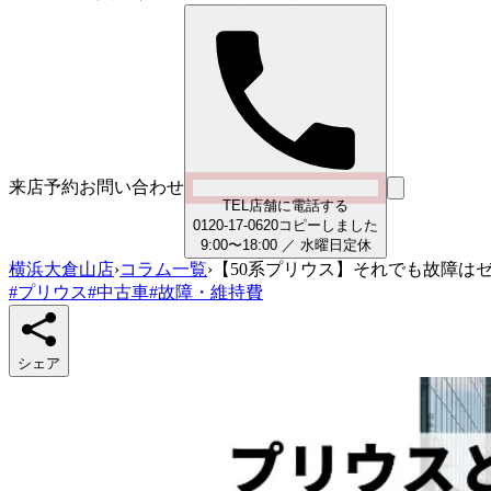
来店予約
お問い合わせ
TEL
店舗に電話する
0
1
2
0
-
1
7
-
0
6
2
0
コピーしました
9:00〜18:00
／
水曜日
定休
横浜大倉山店
›
コラム一覧
›
【50系プリウス】それでも故障は
#
プリウス
#
中古車
#
故障・維持費
シェア