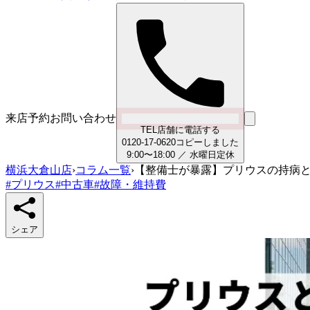
来店予約
お問い合わせ
TEL
店舗に電話する
0
1
2
0
-
1
7
-
0
6
2
0
コピーしました
9:00〜18:00
／
水曜日
定休
横浜大倉山店
›
コラム一覧
›
【整備士が暴露】プリウスの持病と
#
プリウス
#
中古車
#
故障・維持費
シェア