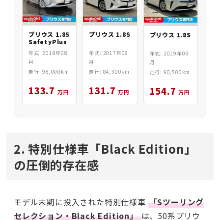
プリウス 1.8S
プリウス 1.8S
プリウス 1.8S
SafetyPlus
年式: 2017年08
年式: 2018年08
年式: 2019年09
月
月
月
走行: 84,300km
走行: 98,000km
走行: 90,500km
131.7
133.7
154.7
万円
万円
万円
2. 特別仕様車「Black Edition」
の圧倒的存在感
モデル末期に投入された特別仕様車
「Sツーリング
セレクション・Black Edition」
は、50系プリウ