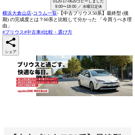
0
1
2
0
-
1
7
-
0
6
2
0
コピーしました
9:00〜18:00
／
水曜日
定休
横浜大倉山店
›
コラム一覧
›
【中古プリウス50系】最終型 (後
期) の完成度とは？60系と比較して分かった 「今買うべき理
由」
#
プリウス
#
中古車
#
比較・選び方
シェア