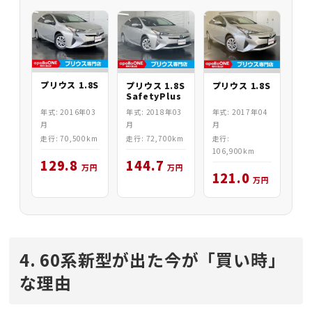
プリウス 1.8S
プリウス 1.8S
プリウス 1.8S
SafetyPlus
年式: 2016年03
年式: 2018年03
年式: 2017年04
月
月
月
走行: 70,500km
走行: 72,700km
走行:
106,900km
129.8
144.7
万円
万円
121.0
万円
4. 60系新型が出た今が「買い時」
な理由