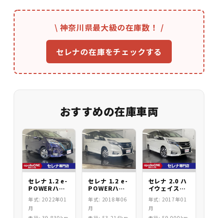
\ 神奈川県最大級の在庫数！ /
セレナの在庫をチェックする
おすすめの在庫車両
セレナ 1.2 e-
セレナ 1.2 e-
セレナ 2.0 ハ
POWERハイ
POWERハイ
イウェイスタ
ウェイスタV
ウェイスター
ー
年式: 2022年01
年式: 2018年06
年式: 2017年01
V
月
月
月
走行: 39,830km
走行: 53,216km
走行: 59,000km