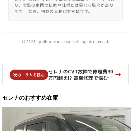
り、実際の車両の状態や仕様とは異なる場合があり
ます。 なお、掲載の価格は参考値です。
© 2025 apolloone-ucar.com. All rights reserved.
セレナのCVT故障で修理費30
→
次のコラムを読む
万円越え!? 高額修理で悩む前
に知っておきたい「賢い買い
替え」という選択肢 |
apolloONE横浜六ッ川店 U-
セレナのおすすめ在庫
car セレナ専門店