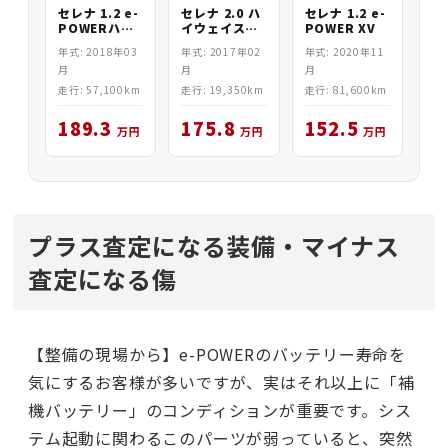
セレナ 1.2 e-
セレナ 2.0 ハ
セレナ 1.2 e-
POWERハイ
イウェイスタ
POWER XV
ウェイスター
ー
年式: 2018年03
年式: 2017年02
年式: 2020年11
V
月
月
月
走行: 57,100km
走行: 19,350km
走行: 81,600km
189.3
175.8
152.5
万円
万円
万円
プラス査定になる装備・マイナス
査定になる傷
【整備の現場から】e-POWERのバッテリー寿命を
気にするお客様が多いですが、実はそれ以上に「補
機バッテリー」のコンディションが重要です。シス
テム起動に関わるこのパーツが弱っていると、突然