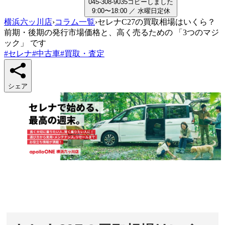
0
4
5
-
3
0
8
-
9
0
3
5
コピーしました
9:00〜18:00
／
水曜日
定休
横浜六ッ川店
›
コラム一覧
›
セレナC27の買取相場はいくら？
前期・後期の発行市場価格と、高く売るための 「3つのマジ
ック」 です
#
セレナ
#
中古車
#
買取・査定
シェア