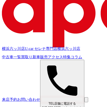
横浜六ッ川店
U-car セレナ専門店
横浜六ッ川店
中古車一覧
買取り
新車販売
アクセス
特集
コラム
来店予約
お問い合わせ
TEL
店舗に電話する