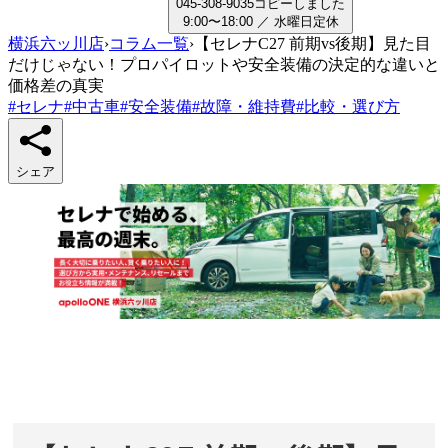
0
4
5
-
3
0
8
-
9
0
3
5
コピーしました
9:00〜18:00
／
水曜日
定休
横浜六ッ川店
›
コラム一覧
›
【セレナC27 前期vs後期】見た目
だけじゃない！プロパイロットや安全装備の決定的な違いと
価格差の真実
#
セレナ
#
中古車
#
安全装備
#
故障・維持費
#
比較・選び方
シェア