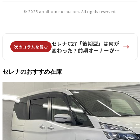
© 2025 apolloone-ucar.com. All rights reserved.
セレナC27「後期型」は何が
→
次のコラムを読む
変わった？前期オーナーが嫉
妬する 3つの進化ポイントと
中古の狙い目 | apolloONE横
浜六ッ川店
セレナのおすすめ在庫