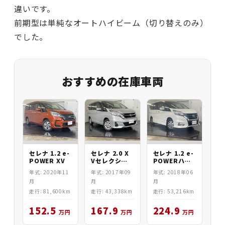
違いです。
前期型は単純なオートハイビーム（切り替えのみ）
でした。
おすすめの在庫車両
セレナ 1.2 e-
セレナ 2.0 X
セレナ 1.2 e-
POWER XV
Vセレクショ
POWERハイ
ンII
ウェイスター
年式: 2020年11
年式: 2017年09
年式: 2018年06
V
月
月
月
走行: 81,600km
走行: 43,338km
走行: 53,216km
152.5
167.9
224.9
万円
万円
万円