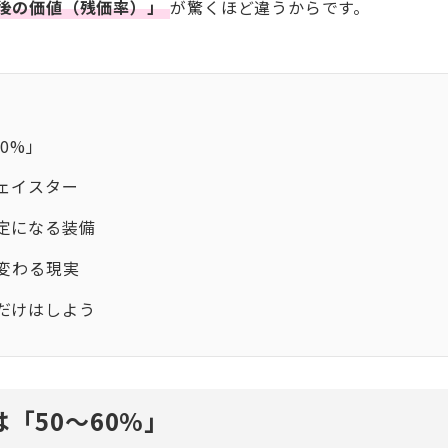
年後の価値（残価率）」
が驚くほど違うからです。
0%」
ェイスター
定になる装備
変わる現実
だけはしよう
は「50〜60%」