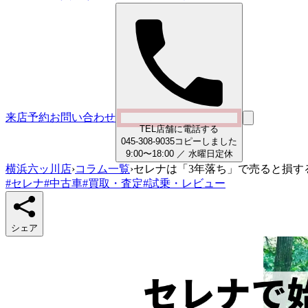
来店予約
お問い合わせ
TEL
店舗に電話する
0
4
5
-
3
0
8
-
9
0
3
5
コピーしました
9:00〜18:00
／
水曜日
定休
横浜六ッ川店
›
コラム一覧
›
セレナは「3年落ち」で売ると損す
#
セレナ
#
中古車
#
買取・査定
#
試乗・レビュー
シェア