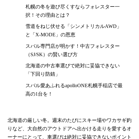
札幌の冬を遊び尽くすならフォレスター一
択！その理由とは？
雪道をねじ伏せる「シンメトリカルAWD」
と「X-MODE」の恩恵
スバル専門店が明かす！中古フォレスター
（SJ/SK）の賢い選び方
北海道の中古車選びで絶対に妥協できない
「下回り防錆」
スバル愛あふれるapolloONE札幌手稲店で最
高の1台を！
北海道の厳しい冬。週末のたびにスキー場やワカサギ釣
りなど、大自然のアウトドアへ出かける走りを愛するオ
ーナーにとって、車選びは絶対に妥協できないポイント