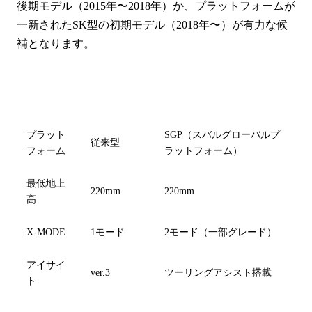
後期モデル（2015年〜2018年）か、プラットフォームが
一新されたSK型の初期モデル（2018年〜）が有力な候
補となります。
SJ型（第4世
項目
SK型（第5世代）初期
代）後期
プラット
SGP（スバルグローバルプ
従来型
フォーム
ラットフォーム）
最低地上
220mm
220mm
高
X-MODE
1モード
2モード（一部グレード）
アイサイ
ver.3
ツーリングアシスト搭載
ト