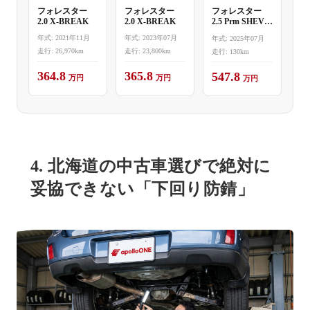
フォレスター
フォレスター
フォレスター
2.0 X-BREAK
2.0 X-BREAK
2.5 Prm SHEV
EX AWD
年式: 2021年11月
年式: 2023年07月
年式: 2025年07月
走行: 26,970km
走行: 23,800km
走行: 130km
364.8
365.8
547.8
万円
万円
万円
4. 北海道の中古車選びで絶対に
妥協できない「下回り防錆」