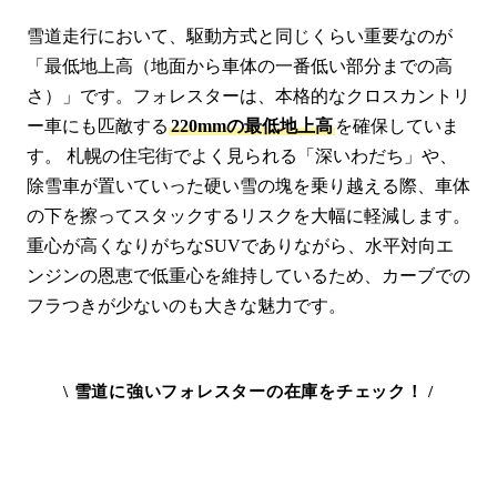
雪道走行において、駆動方式と同じくらい重要なのが
「最低地上高（地面から車体の一番低い部分までの高
さ）」です。フォレスターは、本格的なクロスカントリ
ー車にも匹敵する
220mmの最低地上高
を確保していま
す。 札幌の住宅街でよく見られる「深いわだち」や、
除雪車が置いていった硬い雪の塊を乗り越える際、車体
の下を擦ってスタックするリスクを大幅に軽減します。
重心が高くなりがちなSUVでありながら、水平対向エ
ンジンの恩恵で低重心を維持しているため、カーブでの
フラつきが少ないのも大きな魅力です。
\ 雪道に強いフォレスターの在庫をチェック！ /
apolloONE札幌手稲店の在庫一覧を見る