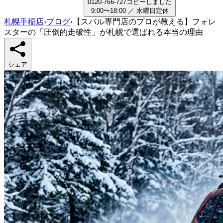
0
1
2
0
-
7
6
6
-
7
2
7
コピーしました
9:00〜18:00
／
水曜日
定休
札幌手稲店
›
ブログ
›
【スバル専門店のプロが教える】フォレ
スターの「圧倒的走破性」が札幌で選ばれる本当の理由
シェア